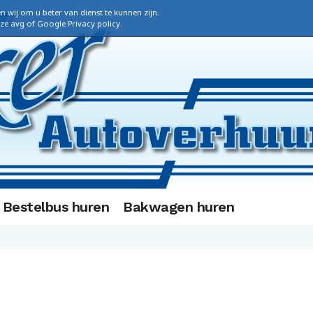
n wij om u beter van dienst te kunnen zijn.
nze
avg
of
Google Privacy policy
.
Bestelbus huren
Bakwagen huren