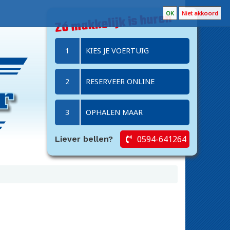
Zó makkelijk is huren
OK
Niet akkoord
1
KIES JE VOERTUIG
2
RESERVEER ONLINE
3
OPHALEN MAAR
0594-641264
Liever
bellen?