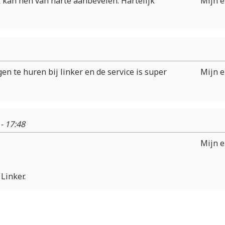
Ik kan hen van harte aanbevelen. Hartelijk
Mijn e
 te huren bij linker en de service is super
Mijn e
- 17:48
Mijn e
Linker.