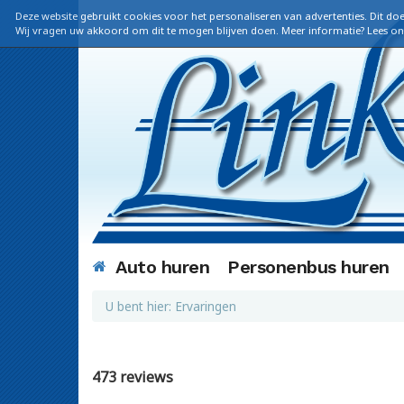
Deze website gebruikt cookies voor het personaliseren van advertenties. Dit doe
Wij vragen uw akkoord om dit te mogen blijven doen. Meer informatie? Lees o
Auto huren
Personenbus huren
U bent hier:
Ervaringen
473 reviews